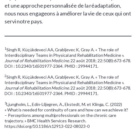
et une approche personnalisée de la réadaptation,
nous nous engageons à améliorer la vie de ceux qui ont
servi notre pays.
1
Singh R, Küçükdeveci AA, Grabljevec K, Gray A. « The role of
Interdisciplinary Teams in Physical and Rehabilitation Medicine ».
Journal of Rehabilitation Medicine
. 22 août 2018; 22:50(8):673-678.
DOI : 10.2340/16501977-2364. PMID : 29944171.
2
Singh R, Küçükdeveci AA, Grabljevec K, Gray A. « The role of
Interdisciplinary Teams in Physical and Rehabilitation Medicine ».
Journal of Rehabilitation Medicine
. 22 août 2018; 22:50(8):673-678.
DOI : 10.2340/16501977-2364. PMID : 29944171.
3
Ljungholm, L., Edin-Liljegren, A., Ekstedt, M. et Klinga, C. (2022)
« What is needed for continuity of care and how can we achieve it?
– Perceptions among multiprofessionals on the chronic care
trajectory. » BMC Health Services Research.
https://doi.org/10.1186/s12913-022-08023-0