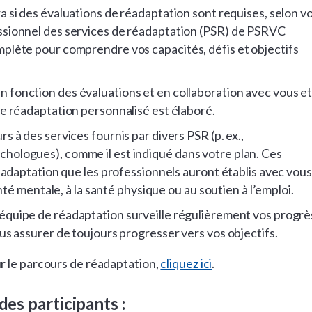
 si des évaluations de réadaptation sont requises, selon v
ssionnel des services de réadaptation (PSR) de PSRVC
plète pour comprendre vos capacités, défis et objectifs
n fonction des évaluations et en collaboration avec vous e
de réadaptation personnalisé est élaboré.
s à des services fournis par divers PSR (p. ex.,
hologues), comme il est indiqué dans votre plan. Ces
réadaptation que les professionnels auront établis avec vous
anté mentale, à la santé physique ou au soutien à l’emploi.
équipe de réadaptation surveille régulièrement vos progrè
us assurer de toujours progresser vers vos objectifs.
r le parcours de réadaptation,
cliquez ici
.
des participants :