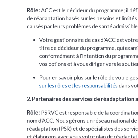
Rôle :
ACC est le décideur du programme; il déf
de réadaptation basés sur les besoins et limité
causés par leurs problèmes de santé admissibl
Votre gestionnaire de cas d’ACC est votr
titre de décideur du programme, qui exam
conformément à l’intention du programme 
vos options et à vous diriger vers le souti
Pour en savoir plus sur le rôle de votre g
sur les rôles et les responsabilités
dans vot
2. Partenaires des services de réadaptation 
Rôle :
PSRVC est responsable de la coordination
nom d’ACC. Nous gérons un réseau national de 
réadaptation (PSR) et de spécialistes des serv
et élaborons avec vous votre plan de réadapta