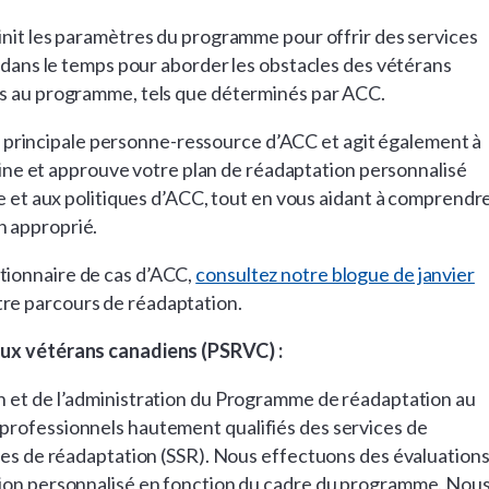
init les paramètres du programme pour offrir des services
s dans le temps pour aborder les obstacles des vétérans
es au programme, tels que déterminés par ACC.
e principale personne-ressource d’ACC et agit également à
ine et approuve votre plan de réadaptation personnalisé
et aux politiques d’ACC, tout en vous aidant à comprendr
en approprié.
estionnaire de cas d’ACC,
consultez notre blogue de janvier
re parcours de réadaptation.
aux vétérans canadiens (PSRVC) :
 et de l’administration du Programme de réadaptation au
professionnels hautement qualifiés des services de
ices de réadaptation (SSR). Nous effectuons des évaluation
tion personnalisé en fonction du cadre du programme. Nou